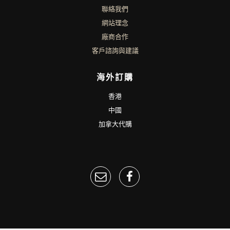
聯絡我們
網站理念
廠商合作
客戶諮詢與建議
海外訂購
香港
中國
加拿大代購