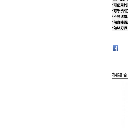
*可使用
*可手洗
*不易沾
*勿直接置
*勿以刀
相關商