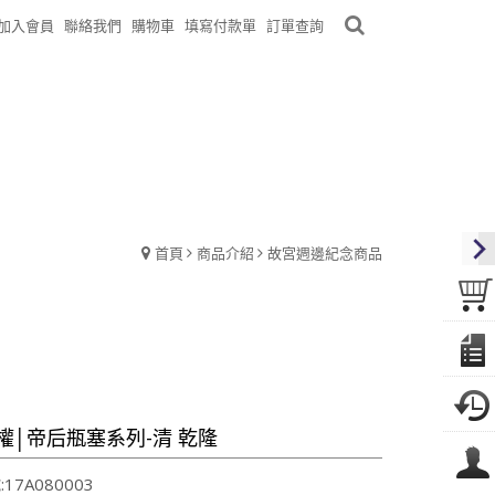
加入會員
聯絡我們
購物車
填寫付款單
訂單查詢
首頁
商品介紹
故宮週邊紀念商品
權│帝后瓶塞系列-清 乾隆
17A080003