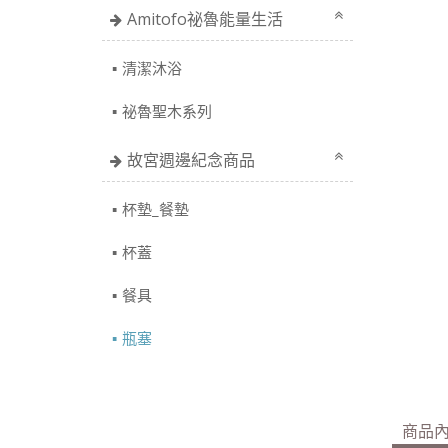
Amitofo祕魯能量生活
清潔沐浴
祕魯聖木系列
故宮週邊紀念商品
杯墊_餐墊
杯蓋
餐具
瓶塞
商品