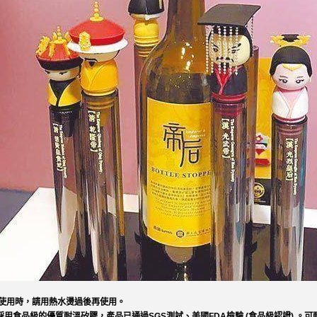
次使用時，請用熱水燙過後再使用。
LS 採用食品級的優質耐溫矽膠，產品已通過SGS測試、美國FDA檢驗 (食品級認證) 。