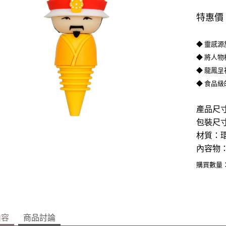
特惠價
◆ 靈感
◆ 將人
◆ 龍鳳
◆ 食品級
產品尺寸
包裝尺寸：
材質：
內容物：
購買數量
內容
商品討論