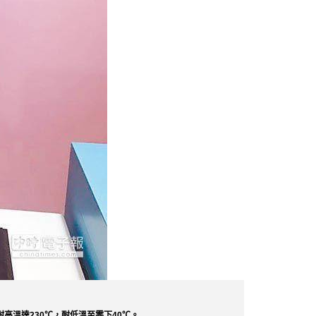
可耐高溫達230℃，耐低溫至零下40℃。