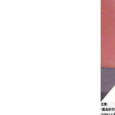
注意:
*產品初
*SiPA