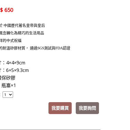
$ 650
源於 中國歷代著名皇帝與皇后
物概念轉化為精巧的生活用品
呈祥的中式祝福
的耐溫矽膠材質， 通過SGS測試與FDA認證
：4×4×9cm
6×5×9.3cm
環保矽膠
瓶塞×1
：
我要購買
我要詢問