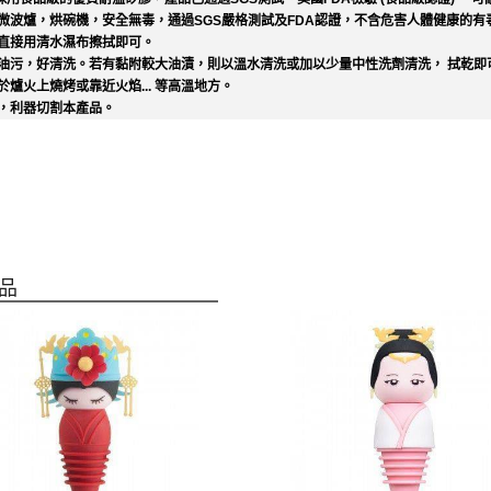
於微波爐，烘碗機，安全無毒，通過SGS嚴格測試及FDA認證，不含危害人體健康的有
或直接用清水濕布擦拭即可。
染油污，好清洗。若有黏附較大油漬，則以溫水清洗或加以少量中性洗劑清洗， 拭乾即
於爐火上燒烤或靠近火焰... 等高溫地方。
具，利器切割本產品。
品